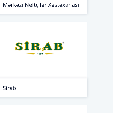
Mərkəzi Neftçilər Xəstəxanası
Sirab