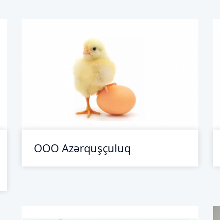
ООО Azərquşçuluq