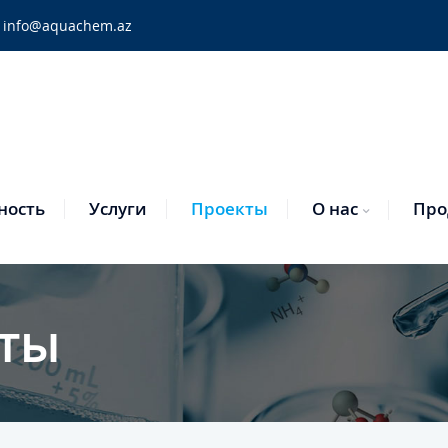
info@aquachem.az
ность
Услуги
Проекты
О нас
Про
ты