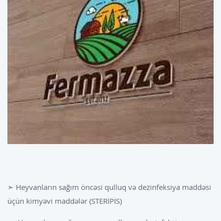
➣ Heyvanların sağım öncəsi qulluq və dezinfeksiya maddəsi
üçün kimyəvi maddələr (STERİPİS)