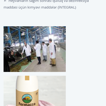
➣ Heyvanların sağım sonrası qulluq və dezinfeksiya
maddəsi üçün kimyəvi maddələr (İNTEGRAL)