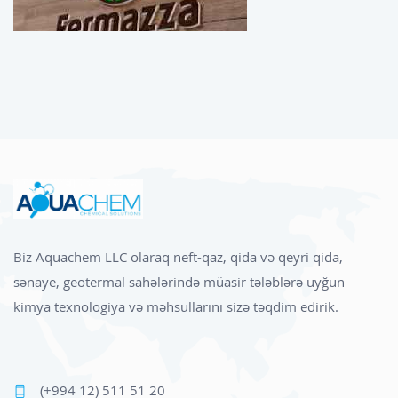
Biz Aquachem LLC olaraq neft-qaz, qida və qeyri qida,
sənaye, geotermal sahələrində müasir tələblərə uyğun
kimya texnologiya və məhsullarını sizə təqdim edirik.
(+994 12) 511 51 20