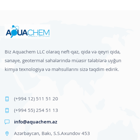
Biz Aquachem LLC olaraq neft-qaz, qida və qeyri qida,
sənaye, geotermal sahələrində müasir tələblərə uyğun
kimya texnologiya və məhsullarını sizə təqdim edirik.
(+994 12) 511 51 20
(+994 55) 254 51 13
info@aquachem.az
Azərbaycan, Bakı, S.S.Axundov 453