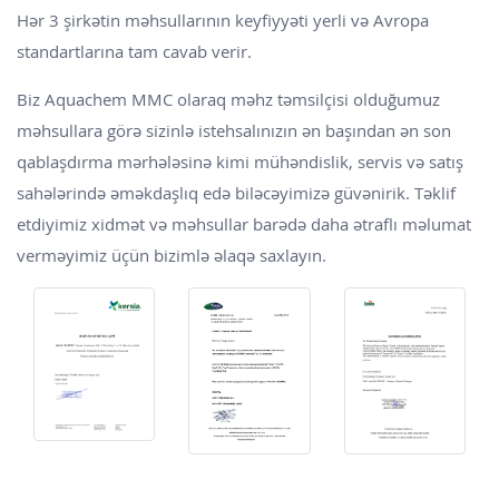
Hər 3 şirkətin məhsullarının keyfiyyəti yerli və Avropa
standartlarına tam cavab verir.
Biz Aquachem MMC olaraq məhz təmsilçisi olduğumuz
məhsullara görə sizinlə istehsalınızın ən başından ən son
qablaşdırma mərhələsinə kimi mühəndislik, servis və satış
sahələrində əməkdaşlıq edə biləcəyimizə güvənirik. Təklif
etdiyimiz xidmət və məhsullar barədə daha ətraflı məlumat
verməyimiz üçün bizimlə əlaqə saxlayın.