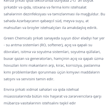
Kersia şirkəti qida sektorunda dünyada 2-ci ən böyük
şirkətdir və qida, istixana və ferma kimi istehsalat
sahələrinin dezinfeksiyası və təmizlənməsi ilə məşğuldur. Bu
sahədə Azərbaycanın qabaqcıl süd, meyvə suyu, ət
məhsulları və broyler istehsalçıları ilə əməkdaşlıq edirik.
Green Chemicals şirkəti sənayedə suyun dövr elədiyi hər yer
- su arıtma sistemləri (RO, softener), açıq və qapalı su
dövrələri, isitmə və soyutma sistemləri, soyutma qüllələri,
buxar qazan və generatorları, həmçinin açıq və qapalı üzmə
hovuzları kimi məkanların ərp, kirəc, korroziya, paslanma
kimi problemlərdən qorunması üçün kimyəvi maddələrin
satışını və servisini təmin edir.
Envira şirkəti xidmət sahələri və qida istehsal
müəssisələrində bütün növ həşərat və zərərvericilərə qarşı
mübarizə vasitələrinin istehsalını təşkil edir